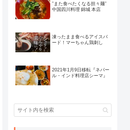
''また食べたくなる担々麺''
中国四川料理 錦城 本店
凍ったまま食べるアイスバ
ード！マーちゃん鶏刺し
2021年1月9日移転『ネパー
ル・インド料理店シーマ』