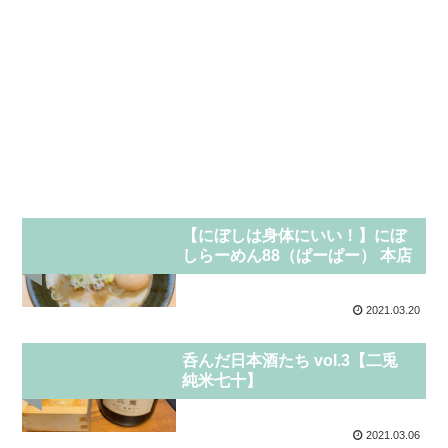
グルメ
【にぼしは身体にいい！】にぼ
しらーめん88（ぱーぱー） 本店
2021.03.20
お酒
呑んだ日本酒たち vol.3【二兎
純米七十】
2021.03.06