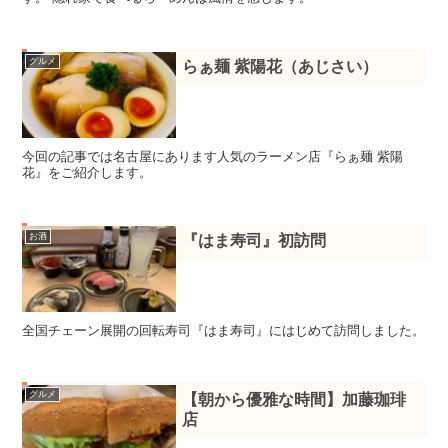
グルメ
らぁ麺 紫陽花（あじさい）
今回の記事では名古屋にあります人気のラーメン店『らぁ麺 紫陽
花』をご紹介します。
お酒
『はま寿司』初訪問
全国チェーン展開の回転寿司『はま寿司』にはじめて訪問しました。
グルメ
【朝から優雅な時間】加藤珈琲
店