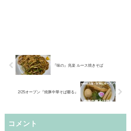
『味の』兆楽 ルース焼きそば
2/25オープン『焼豚中華そば啜る』
コメント