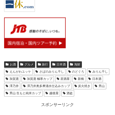
お酒
グルメ
旅行
日本酒
海鮮
えんがわユッケ
さばのみりん干し
のどぐろ
みりん干し
加賀鳶
加賀鳶 極寒カップ
居酒屋
新橋
日本酒
澤乃井
澤乃井奥多摩涌水仕込みカップ
炭火焼き
男山
男山 生もと純米カップ
越後屋
酒盗
スポンサーリンク