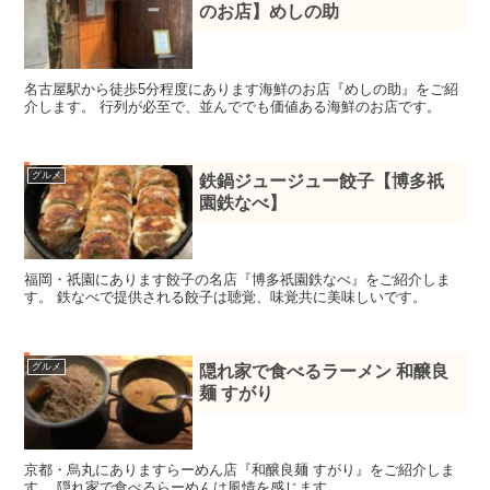
のお店】めしの助
名古屋駅から徒歩5分程度にあります海鮮のお店『めしの助』をご紹
介します。 行列が必至で、並んででも価値ある海鮮のお店です。
グルメ
鉄鍋ジュージュー餃子【博多祇
園鉄なべ】
福岡・祇園にあります餃子の名店『博多祇園鉄なべ』をご紹介しま
す。 鉄なべで提供される餃子は聴覚、味覚共に美味しいです。
グルメ
隠れ家で食べるラーメン 和醸良
麺 すがり
京都・烏丸にありますらーめん店『和醸良麺 すがり』をご紹介しま
す。 隠れ家で食べるらーめんは風情を感じます。